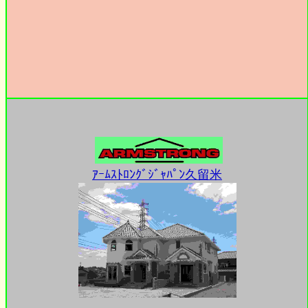
ｱｰﾑｽﾄﾛﾝｸﾞｼﾞｬﾊﾟﾝ久留米