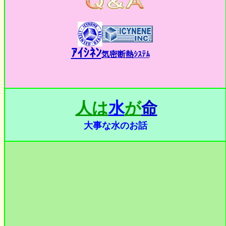
ｱｲｼﾈﾝ
気密断熱ｼｽﾃﾑ
人は
水
が
命
大事な水のお話