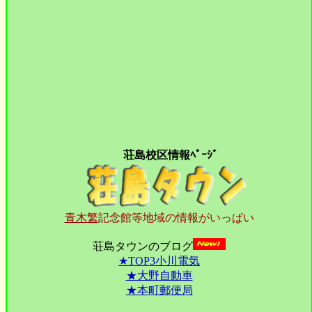
荘島校区情報ﾍﾟｰｼﾞ
青木繁
記念館等地域の情報がいっぱい
荘島タウンのブログ
★TOP3小川電気
★大野自動車
★本町郵便局